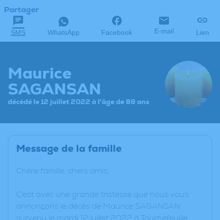
Partager
E-mail
SMS
WhatsApp
Facebook
Lien
Maurice
SAGANSAN
décédé le 12 juillet 2022 à l'âge de 89 ans
Message de la famille
Chère famille, chers amis,
C’est avec une grande tristesse que nous vous
annonçons le décès de Maurice SAGANSAN
survenu le mardi 12 juillet 2022 à Tournefeuille.