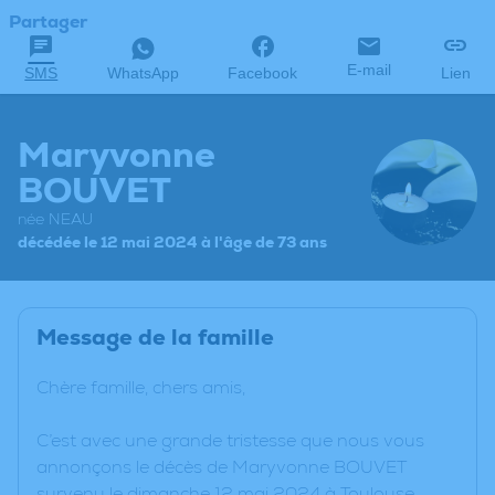
Partager
E-mail
SMS
WhatsApp
Facebook
Lien
Maryvonne
BOUVET
née NEAU
décédée le 12 mai 2024 à l'âge de 73 ans
Message de la famille
Chère famille, chers amis,
C’est avec une grande tristesse que nous vous
annonçons le décès de Maryvonne BOUVET
survenu le dimanche 12 mai 2024 à Toulouse.