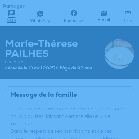
Partager
E-mail
SMS
WhatsApp
Facebook
Lien
Marie-Thérese
PAILHES
née RIVET
décédée le 13 mai 2025 à l'âge de 92 ans
Message de la famille
Entourée des siens, notre maman et grand-mère
nous a quittés, laissant derrière elle un vide
immense.
Dans le respect de ses convictions et de ses
dernières volontés, une cérémonie bouddhique