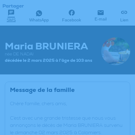
Partager
E-mail
SMS
WhatsApp
Facebook
Lien
Maria BRUNIERA
née DE NADAI
décédée le 2 mars 2025 à l'âge de 103 ans
Message de la famille
Chère famille, chers amis,
C’est avec une grande tristesse que nous vous
annonçons le décès de Maria BRUNIERA survenu
le dimanche 02 mars 2025 à Colomiers.