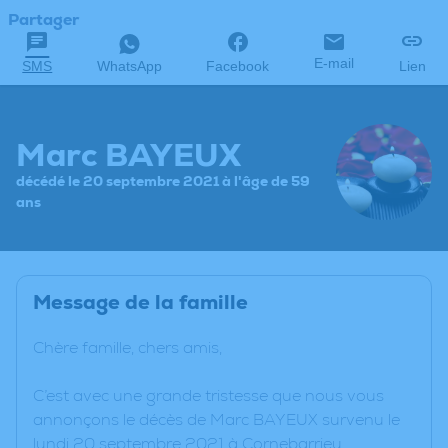
Partager
E-mail
SMS
WhatsApp
Facebook
Lien
Marc BAYEUX
décédé le 20 septembre 2021 à l'âge de 59
ans
Message de la famille
Chère famille, chers amis,
C’est avec une grande tristesse que nous vous
annonçons le décès de Marc BAYEUX survenu le
lundi 20 septembre 2021 à Cornebarrieu.