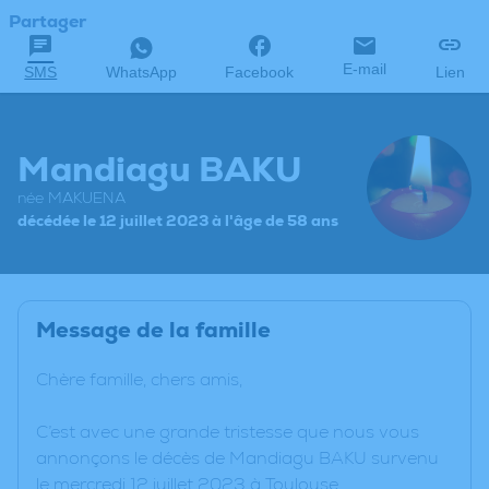
Partager
E-mail
SMS
WhatsApp
Facebook
Lien
Mandiagu BAKU
née MAKUENA
décédée le 12 juillet 2023 à l'âge de 58 ans
Message de la famille
Chère famille, chers amis,
C’est avec une grande tristesse que nous vous
annonçons le décès de Mandiagu BAKU survenu
le mercredi 12 juillet 2023 à Toulouse.