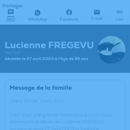
Partager
E-mail
SMS
WhatsApp
Facebook
Lien
Lucienne FREGEVU
née NAT
décédée le 27 avril 2023 à l'âge de 95 ans
Message de la famille
Chère famille, chers amis,
C’est avec une grande tristesse que nous vous
annonçons le décès de Lucienne FREGEVU
survenu le jeudi 27 avril 2023 à Toulouse.