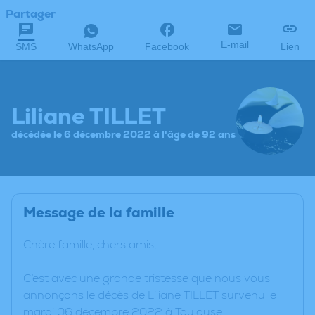
Partager
E-mail
SMS
WhatsApp
Facebook
Lien
Liliane TILLET
décédée le 6 décembre 2022 à l'âge de 92 ans
Message de la famille
Chère famille, chers amis,
C’est avec une grande tristesse que nous vous
annonçons le décès de Liliane TILLET survenu le
mardi 06 décembre 2022 à Toulouse.