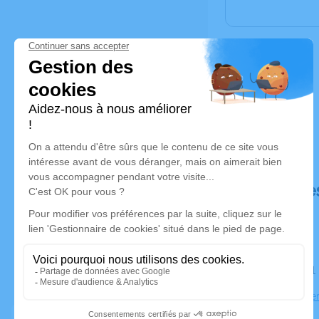
Déroulé de
Le lundi 
Église, Ch