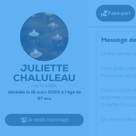
Faire-part
Message de 
Chère famille, 
JULIETTE
C’est avec une
CHALULEAU
Plaisance-du-T
née NOUBEL
Nous vous invit
décédée le 16 mars 2022 à l'âge de
exprimer vos pe
87 ans
Juliette CHAL
Un service de 
Je rends hommage