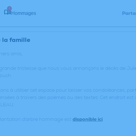
1
Parta
Hommages
la famille
chers amis,
 grande tristesse que nous vous annonçons le décès de Ju
ouch.
ons à utiliser cet espace pour laisser vos condoléances, p
nsées à travers des poèmes ou des textes. Cet endroit est 
ULEAU.
plantation d’arbre hommage est
disponible ici
.