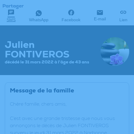
Partager
E-mail
SMS
WhatsApp
Facebook
Lien
Julien
FONTIVEROS
décédé le 31 mars 2022 à l'âge de 43 ans
Message de la famille
Chère famille, chers amis,
C’est avec une grande tristesse que nous vous
annonçons le décès de Julien FONTIVEROS
survenu le jeudi 31 mars 2022 à Narbonne.