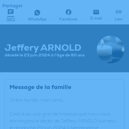
Partager
E-mail
SMS
WhatsApp
Facebook
Lien
Jeffery ARNOLD
décédé le 23 juin 2024 à l'âge de 80 ans
Message de la famille
Chère famille, chers amis,
C’est avec une grande tristesse que nous vous
annonçons le décès de Jeffery ARNOLD survenu
le dimanche 23 juin 2024 à Nègrepelisse.