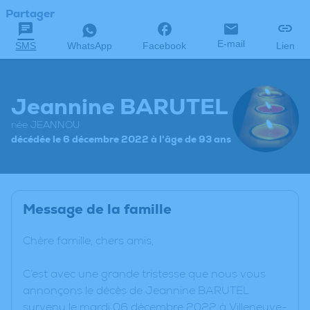
Partager
E-mail
SMS
WhatsApp
Facebook
Lien
Jeannine BARUTEL
née JEANNOU
décédée le 6 décembre 2022 à l'âge de 93 ans
Message de la famille
Chère famille, chers amis,
C’est avec une grande tristesse que nous vous
annonçons le décès de Jeannine BARUTEL
survenu le mardi 06 décembre 2022 à Villeneuve-