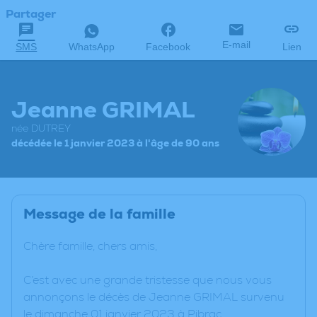
Partager
E-mail
SMS
WhatsApp
Facebook
Lien
Jeanne GRIMAL
née DUTREY
décédée le 1 janvier 2023 à l'âge de 90 ans
Message de la famille
Chère famille, chers amis,
C’est avec une grande tristesse que nous vous
annonçons le décès de Jeanne GRIMAL survenu
le dimanche 01 janvier 2023 à Pibrac.