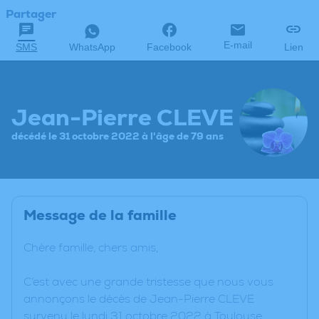
Partager
E-mail
SMS
WhatsApp
Facebook
Lien
Jean-Pierre CLEVE
décédé le 31 octobre 2022 à l'âge de 79 ans
Message de la famille
Chère famille, chers amis,
C’est avec une grande tristesse que nous vous
annonçons le décès de Jean-Pierre CLEVE
survenu le lundi 31 octobre 2022 à Toulouse.