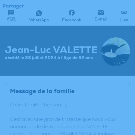
Partager
E-mail
SMS
WhatsApp
Facebook
Lien
Jean-Luc VALETTE
décédé le 28 juillet 2024 à l'âge de 62 ans
Message de la famille
Chère famille, chers amis,
C’est avec une grande tristesse que nous vous
annonçons le décès de Jean-Luc VALETTE
survenu le dimanche 28 juillet 2024 à Toulouse.