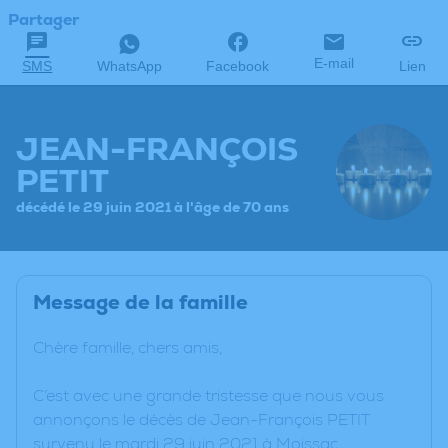
Partager
E-mail
SMS
WhatsApp
Facebook
Lien
JEAN-FRANÇOIS
PETIT
décédé le 29 juin 2021 à l'âge de 70 ans
Message de la famille
Chère famille, chers amis,
C’est avec une grande tristesse que nous vous
annonçons le décès de Jean-François PETIT
survenu le mardi 29 juin 2021 à Moissac.