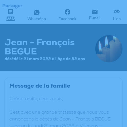
Partager
E-mail
SMS
WhatsApp
Facebook
Lien
Jean - François
BEGUE
décédé le 21 mars 2022 à l'âge de 82 ans
Message de la famille
Chère famille, chers amis,
C’est avec une grande tristesse que nous vous
annonçons le décès de Jean - François BEGUE
survenu le lundi 21 mars 2022 à Villeneuve-