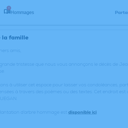
8
Parta
Hommages
la famille
chers amis,
 grande tristesse que nous vous annonçons le décès de J
e.
ons à utiliser cet espace pour laisser vos condoléances, p
nsées à travers des poèmes ou des textes. Cet endroit est 
GUEGAN.
plantation d’arbre hommage est
disponible ici
.