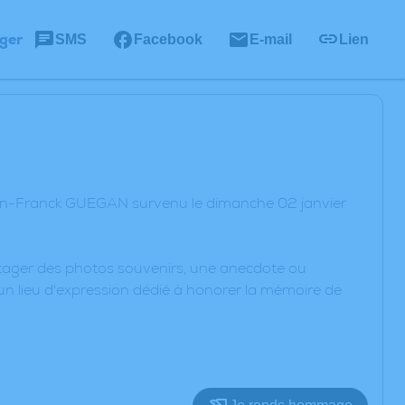
ger
SMS
Facebook
E-mail
Lien
ean-Franck GUEGAN survenu le dimanche 02 janvier
artager des photos souvenirs, une anecdote ou
un lieu d'expression dédié à honorer la mémoire de