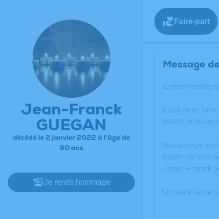
Faire-part
Message de 
Chère famille, 
Jean-Franck
C’est avec une
GUEGAN
2022 à Toulous
décédé le 2 janvier 2022 à l'âge de
Nous vous invit
90 ans
exprimer vos pe
Jean-Franck 
Je rends hommage
Un service de 