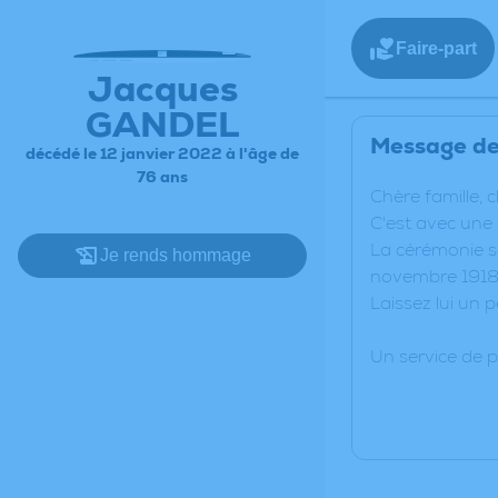
Faire-part
Jacques
GANDEL
Message de 
décédé le 12 janvier 2022 à l'âge de
76 ans
C
hère famille, 
C'est avec une
La cérémonie se
Je rends hommage
novembre 1918 
Laissez lui un 
Un service de 