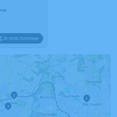
brac
Je rends hommage
2
1
3