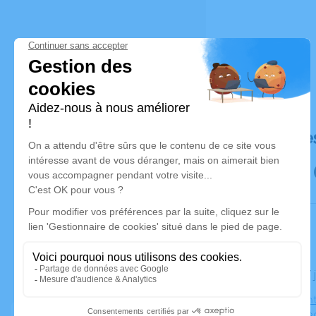
Déroulé de
Le lundi 1
Église Sai