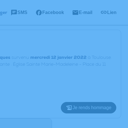
ger
SMS
Facebook
E-mail
Lien
ques
survenu
mercredi 12 janvier 2022
à Toulouse.
ante : Église Sainte Marie-Madeleine - Place du 11
Je rends hommage