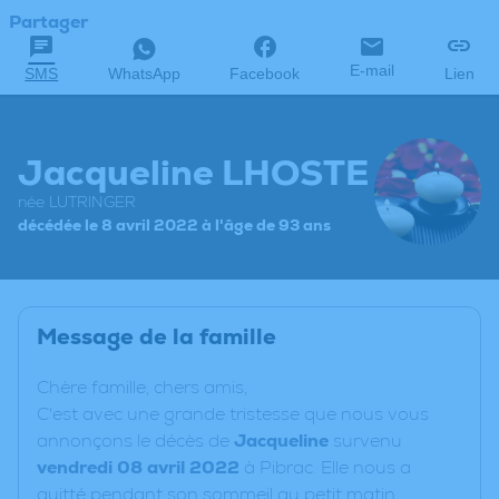
Partager
E-mail
SMS
WhatsApp
Facebook
Lien
Jacqueline LHOSTE
née LUTRINGER
décédée le 8 avril 2022 à l'âge de 93 ans
Message de la famille
C
hère famille, chers amis,
C'est avec une grande tristesse que nous vous
annonçons le décès de
Jacqueline
survenu
vendredi 08 avril 2022
à Pibrac. Elle nous a
quitté pendant son sommeil au petit matin,