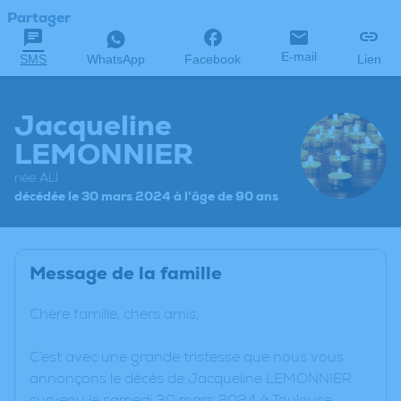
Partager
E-mail
SMS
WhatsApp
Facebook
Lien
Jacqueline
LEMONNIER
née ALI
décédée le 30 mars 2024 à l'âge de 90 ans
Message de la famille
Chère famille, chers amis,
C’est avec une grande tristesse que nous vous
annonçons le décès de Jacqueline LEMONNIER
survenu le samedi 30 mars 2024 à Toulouse.