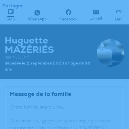
Partager
E-mail
SMS
WhatsApp
Facebook
Lien
Huguette
MAZÉRIÉS
née ALIBERT
décédée le 11 septembre 2023 à l'âge de 98
ans
Message de la famille
Chère famille, chers amis,
C’est avec une grande tristesse que nous vous
annonçons le décès d’Huguette MAZÉRIÉS