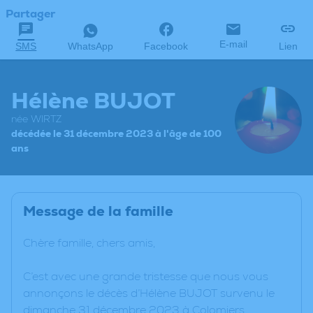
Partager
E-mail
SMS
WhatsApp
Facebook
Lien
Hélène BUJOT
née WIRTZ
décédée le 31 décembre 2023 à l'âge de 100
ans
Message de la famille
Chère famille, chers amis,
C’est avec une grande tristesse que nous vous
annonçons le décès d’Hélène BUJOT survenu le
dimanche 31 décembre 2023 à Colomiers.