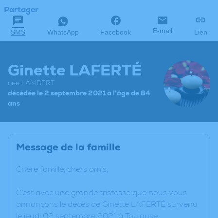
Partager
E-mail
SMS
WhatsApp
Facebook
Lien
Ginette LAFERTÉ
née LAMBERT
décédée le 2 septembre 2021 à l'âge de 84
ans
Message de la famille
Chère famille, chers amis,
C’est avec une grande tristesse que nous vous
annonçons le décès de Ginette LAFERTÉ survenu
le jeudi 02 septembre 2021 à Toulouse.