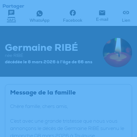
Partager
E-mail
SMS
WhatsApp
Facebook
Lien
Germaine RIBÉ
née RIBÉ
décédée le 8 mars 2026 à l'âge de 66 ans
Message de la famille
Chère famille, chers amis,
C’est avec une grande tristesse que nous vous
annonçons le décès de Germaine RIBÉ survenu le
dimanche 08 mars 2026 à Toulouse.