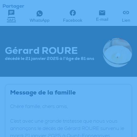
Partager
E-mail
SMS
WhatsApp
Facebook
Lien
Gérard ROURE
décédé le 21 janvier 2025 à l'âge de 81 ans
Message de la famille
Chère famille, chers amis,
C’est avec une grande tristesse que nous vous
annonçons le décès de Gérard ROURE survenu le
mardi 21 janvier 2025 à Quint-Fonsegrives.