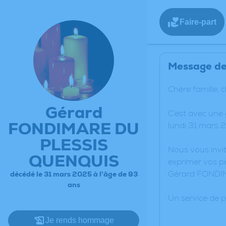
Faire-part
Message de 
Chère famille, 
Gérard
C’est avec un
FONDIMARE DU
lundi 31 mars 
PLESSIS
Nous vous invit
QUENQUIS
exprimer vos pe
Gérard FONDI
décédé le 31 mars 2025 à l'âge de 93
ans
Un service de 
Je rends hommage