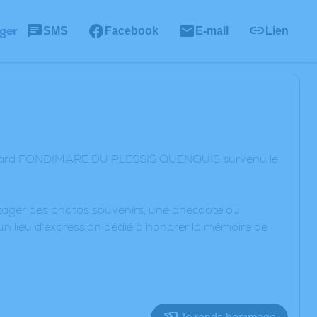
ger
SMS
Facebook
E-mail
Lien
 Gérard FONDIMARE DU PLESSIS QUENQUIS survenu le
artager des photos souvenirs, une anecdote ou
un lieu d'expression dédié à honorer la mémoire de