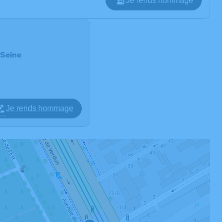
Je rends hommage
-Seine
Je rends hommage