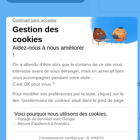
Déroulé de
Le samedi
Ancien Cime
de Verdun,