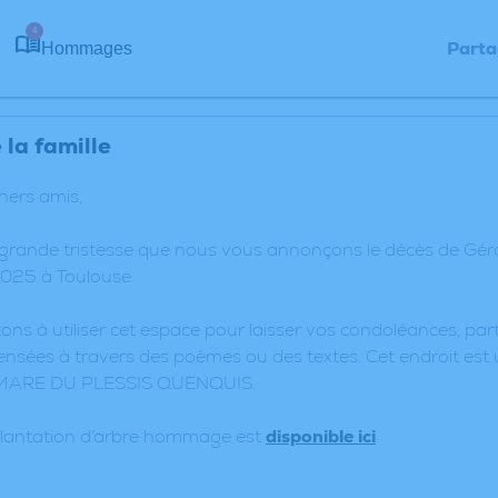
4
Parta
Hommages
la famille
chers amis,
e grande tristesse que nous vous annonçons le décès de
2025 à Toulouse.
ons à utiliser cet espace pour laisser vos condoléances, p
nsées à travers des poèmes ou des textes. Cet endroit est 
MARE DU PLESSIS QUENQUIS.
plantation d’arbre hommage est
disponible ici
.