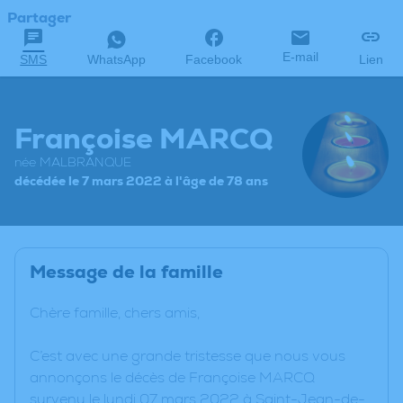
Partager
E-mail
SMS
WhatsApp
Facebook
Lien
Françoise MARCQ
née MALBRANQUE
décédée le 7 mars 2022 à l'âge de 78 ans
Message de la famille
Chère famille, chers amis,
C’est avec une grande tristesse que nous vous
annonçons le décès de Françoise MARCQ
survenu le lundi 07 mars 2022 à Saint-Jean-de-