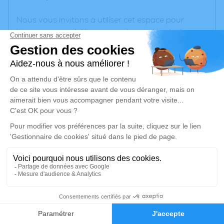
Nous vous invitons à utiliser cet espace pour
laisser vos condoléances, partager des photos
souvenirs, une anecdote ou exprimer vos pensées
à travers des poèmes ou des textes. Cet endroit
est un lieu d'expression dédié à honorer la
mémoire de François TOSI.
Un service de plantation d’arbre hommage est
disponible ici
.
Je rends hommage
Cérémonie religieuse
lundi 23 janvier 2023 à 10h30
1
Crématorium de Cornebarrieu
83, Route de Colomiers
Faire-part
Hommages
31700 Cornebarrieu