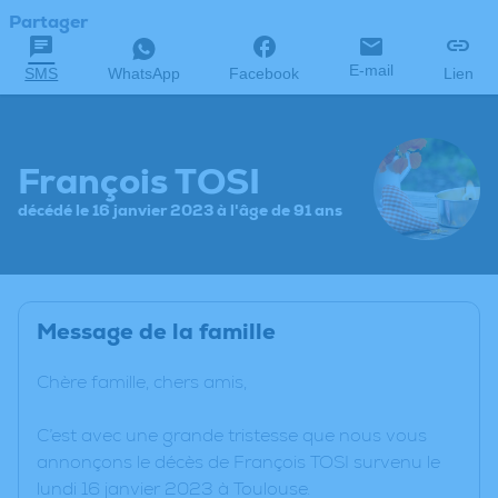
Partager
E-mail
SMS
WhatsApp
Facebook
Lien
François TOSI
décédé le 16 janvier 2023 à l'âge de 91 ans
Message de la famille
Chère famille, chers amis,
C’est avec une grande tristesse que nous vous
annonçons le décès de François TOSI survenu le
lundi 16 janvier 2023 à Toulouse.