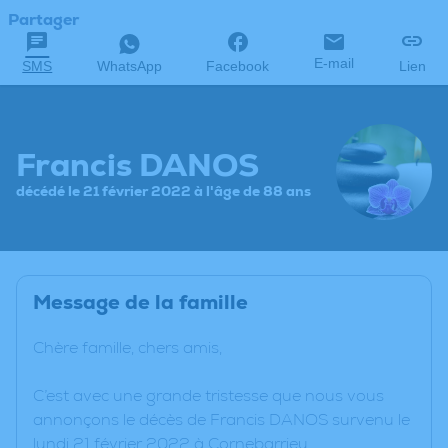
Partager
E-mail
SMS
WhatsApp
Facebook
Lien
Francis DANOS
décédé le 21 février 2022 à l'âge de 88 ans
Message de la famille
Chère famille, chers amis,
C’est avec une grande tristesse que nous vous
annonçons le décès de Francis DANOS survenu le
lundi 21 février 2022 à Cornebarrieu.