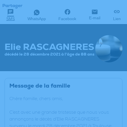
Partager
E-mail
SMS
WhatsApp
Facebook
Lien
Elie RASCAGNERES
décédé le 28 décembre 2021 à l'âge de 88 ans
Message de la famille
Chère famille, chers amis,
C’est avec une grande tristesse que nous vous
annonçons le décès d’Elie RASCAGNERES
survenu le mardi 28 décembre 2021 à Toulouse.