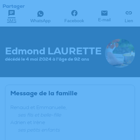
Partager
E-mail
SMS
WhatsApp
Facebook
Lien
Edmond LAURETTE
décédé le 4 mai 2024 à l'âge de 92 ans
Message de la famille
Renaud et Emmanuelle,
ses fils et belle-fille
Adrien et Irène
ses petits enfants