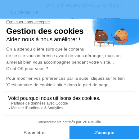
ont la tristesse de vous faire part
du décès de
Edmond LAURETTE
,
survenu
samedi 4 mai 2024
à
Toulouse.
La cérémonie religieuse se déroulera le
mardi 14 mai 2024 à 10 heures
en l'église Saint Martin, à
Lasbordes
Avenue Saint-Martin de Boville -
31130 Balma.
Un service de plantation d’arbre hommage est
disponible ici
.
1
Faire-part
Hommages
Je rends hommage