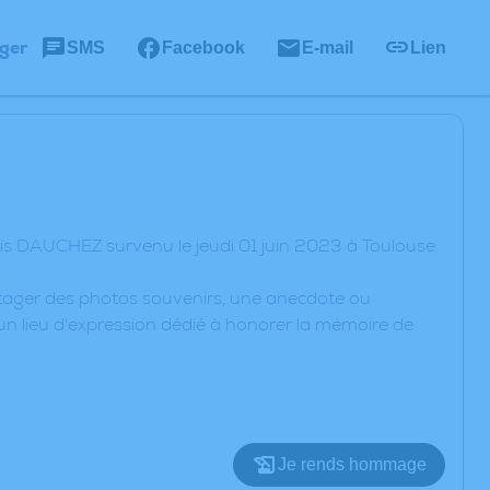
ger
SMS
Facebook
E-mail
Lien
is DAUCHEZ survenu le jeudi 01 juin 2023 à Toulouse.
artager des photos souvenirs, une anecdote ou
un lieu d'expression dédié à honorer la mémoire de
Je rends hommage