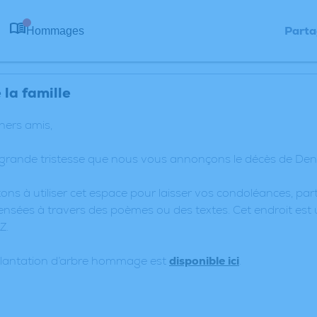
Parta
Hommages
0
la famille
chers amis,
 grande tristesse que nous vous annonçons le décès de Den
ons à utiliser cet espace pour laisser vos condoléances, p
nsées à travers des poèmes ou des textes. Cet endroit est 
Z.
plantation d’arbre hommage est
disponible ici
.