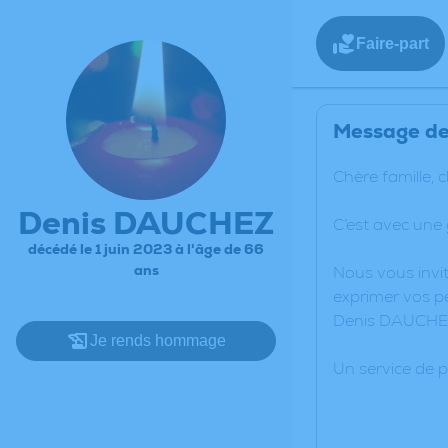
Faire-part
Message de 
Chère famille, 
Denis DAUCHEZ
C’est avec une
décédé le 1 juin 2023 à l'âge de 66
ans
Nous vous invit
exprimer vos pe
Denis DAUCHE
Je rends hommage
Un service de 