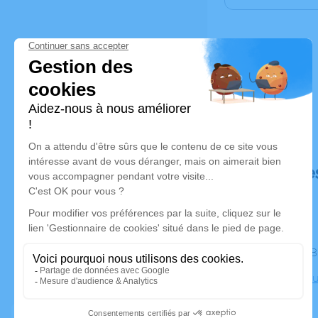
Déroulé de
Le jeudi 
Crématorium