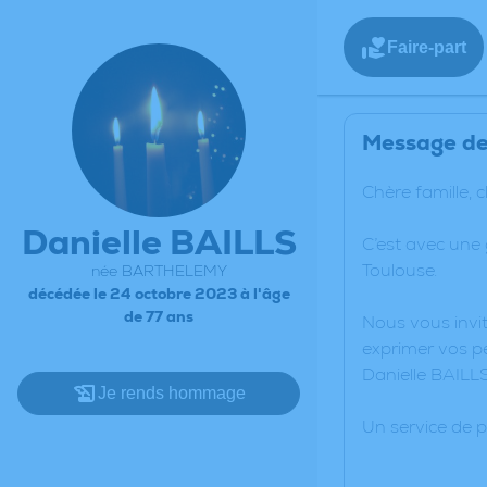
Faire-part
Message de 
Chère famille, 
Danielle BAILLS
C’est avec une
Toulouse.
née BARTHELEMY
décédée le 24 octobre 2023 à l'âge
de 77 ans
Nous vous invit
exprimer vos pe
Danielle BAILLS
Je rends hommage
Un service de 