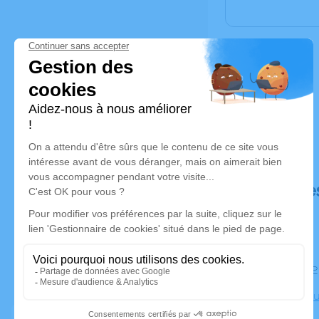
Déroulé de
Le jeudi 
Crématoriu
Toulouse