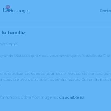
28
Parta
Hommages
la famille
chers amis,
 grande tristesse que nous vous annonçons le décès de Dan
ons à utiliser cet espace pour laisser vos condoléances, p
nsées à travers des poèmes ou des textes. Cet endroit est 
.
plantation d’arbre hommage est
disponible ici
.