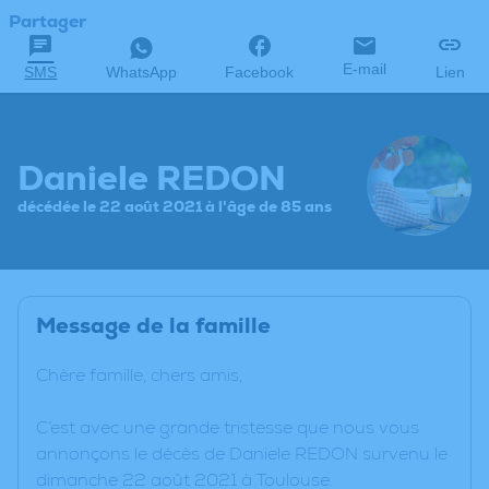
Partager
E-mail
SMS
WhatsApp
Facebook
Lien
Daniele REDON
décédée le 22 août 2021 à l'âge de 85 ans
Message de la famille
Chère famille, chers amis,
C’est avec une grande tristesse que nous vous
annonçons le décès de Daniele REDON survenu le
dimanche 22 août 2021 à Toulouse.