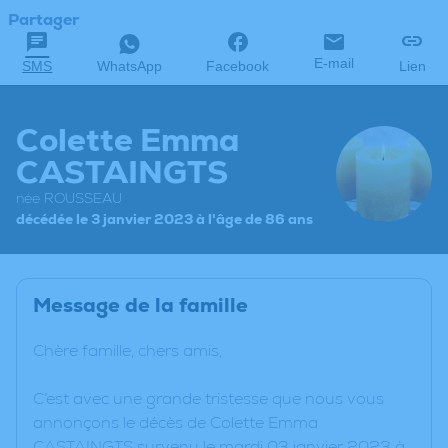
Partager
E-mail
SMS
WhatsApp
Facebook
Lien
Colette Emma
CASTAINGTS
née ROUSSEAU
décédée le 3 janvier 2023 à l'âge de 86 ans
Message de la famille
Chère famille, chers amis,
C’est avec une grande tristesse que nous vous
annonçons le décès de Colette Emma
CASTAINGTS survenu le mardi 03 janvier 2023 à