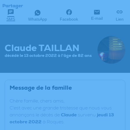
Partager
E-mail
SMS
WhatsApp
Facebook
Lien
Claude TAILLAN
décédé le 13 octobre 2022 à l'âge de 82 ans
Message de la famille
C
hère famille, chers amis,
C'est avec une grande tristesse que nous vous
annonçons le décès de
Claude
survenu
jeudi 13
octobre 2022
à Roques.