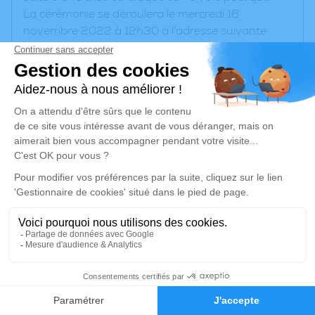
La cérémonie se déroulera le mercredi 16
novembre 2022 à 12h30 à l'adresse suivante :
Crématorium de Cornebarrieu - 83, Route de
Colomiers - 31700 Cornebarrieu.
Un service de plantation d’arbre hommage est
disponible ici
.
Je rends hommage
Cérémonie religieuse
mercredi 16 novembre 2022 à 12h30
Crématorium de Cornebarrieu
83, Route de Colomiers
31700 Cornebarrieu
9
Faire-part
Hommages
Je rends hommage