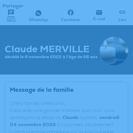
Partager
E-mail
SMS
WhatsApp
Facebook
Lien
Claude MERVILLE
décédé le 4 novembre 2022 à l'âge de 68 ans
Message de la famille
C
hère famille, chers amis,
C'est avec une grande tristesse que nous vous
annonçons le décès de
Claude
survenu
vendredi
04 novembre 2022
à Colomiers, brutalement
suite à une crise cardiaque sur la voie publique.