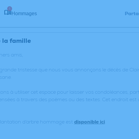
1
Parta
Hommages
la famille
chers amis,
 grande tristesse que nous vous annonçons le décès de Cl
sane.
ons à utiliser cet espace pour laisser vos condoléances, p
nsées à travers des poèmes ou des textes. Cet endroit est 
plantation d’arbre hommage est
disponible ici
.