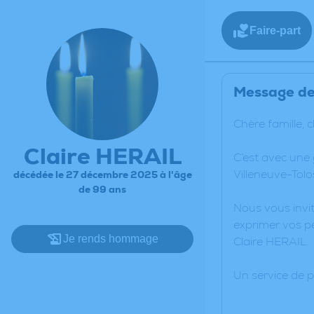
Faire-part
Message de 
Chère famille, 
Claire HERAIL
C’est avec une
Villeneuve-Tolo
décédée le 27 décembre 2025 à l'âge
de 99 ans
Nous vous invit
exprimer vos pe
Je rends hommage
Claire HERAIL.
Un service de 