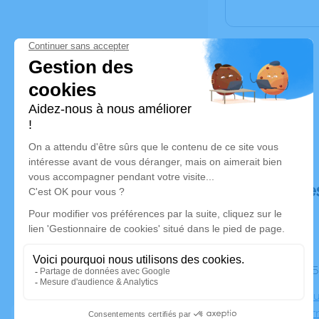
Déroulé de
Le lundi 
Crématoriu
31700 Cor