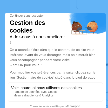
Déroulé de
Le vendre
Eglise Imm
Philippe R