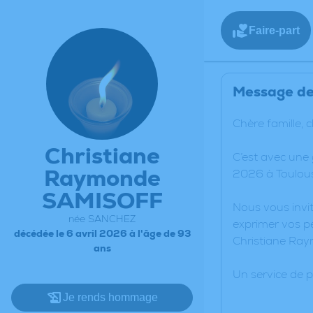
Faire-part
Message de 
Chère famille, 
Christiane
C’est avec une
Raymonde
2026 à Toulous
SAMISOFF
Nous vous invit
née SANCHEZ
exprimer vos pe
décédée le 6 avril 2026 à l'âge de 93
Christiane Ra
ans
Un service de 
Je rends hommage