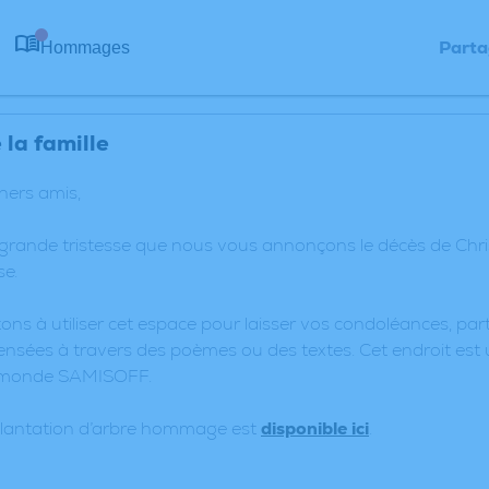
Parta
Hommages
0
la famille
chers amis,
 grande tristesse que nous vous annonçons le décès de Chr
e.
ons à utiliser cet espace pour laisser vos condoléances, p
nsées à travers des poèmes ou des textes. Cet endroit est 
ymonde SAMISOFF.
plantation d’arbre hommage est
disponible ici
.