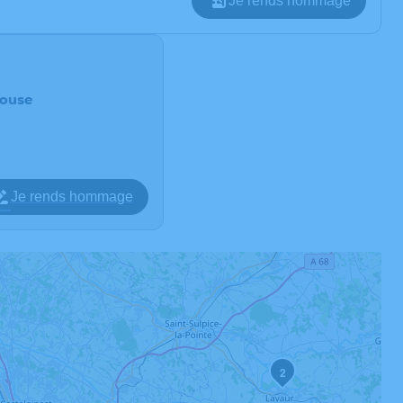
Je rends hommage
louse
Je rends hommage
2