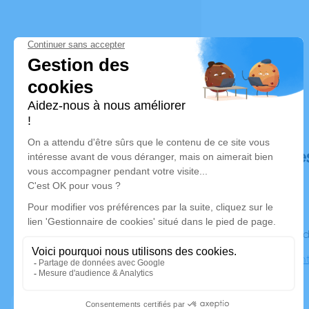
Déroulé de
Le vendre
Eglise Sai
Colomiers