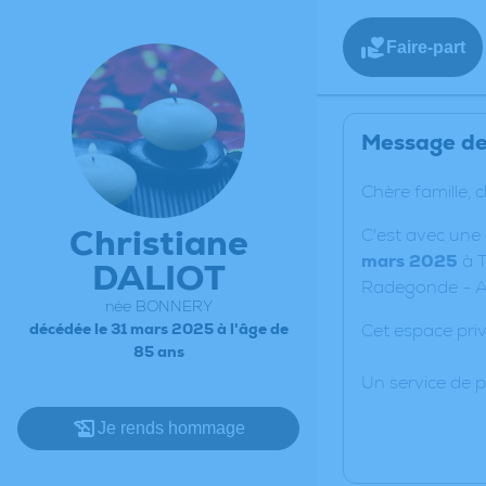
Faire-part
Message de 
Chère famille, 
Christiane
C'est avec une
mars 2025
à T
DALIOT
Radegonde - Al
née BONNERY
décédée le 31 mars 2025 à l'âge de
Cet espace priv
85 ans
Un service de 
Je rends hommage