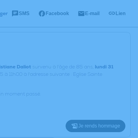
ger
SMS
Facebook
E-mail
Lien
istiane Daliot
survenu à l'âge de 85 ans,
lundi 31
 à 11h00 à l'adresse suivante : Eglise Sainte
d’un moment passé.
Je rends hommage