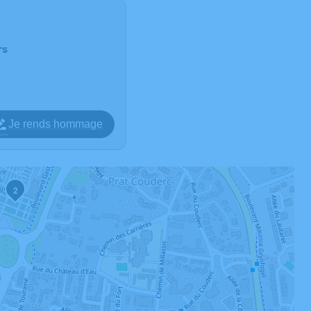
rs
Je rends hommage
2