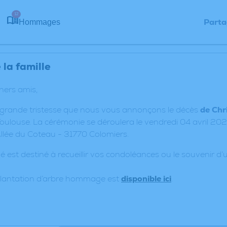
12
Parta
Hommages
la famille
chers amis,
 grande tristesse que nous vous annonçons le décès
de Chr
oulouse. La cérémonie se déroulera le vendredi 04 avril 2025
lée du Coteau - 31770 Colomiers.
é est destiné à recueillir vos condoléances ou le souvenir 
plantation d’arbre hommage est
disponible ici
.