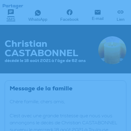
Partager
E-mail
SMS
WhatsApp
Facebook
Lien
Christian
CASTABONNEL
décédé le 18 août 2021 à l'âge de 62 ans
Message de la famille
Chère famille, chers amis,
C’est avec une grande tristesse que nous vous
annonçons le décès de Christian CASTABONNEL
survenu le mercredi 18 août 2021 à Toulouse.