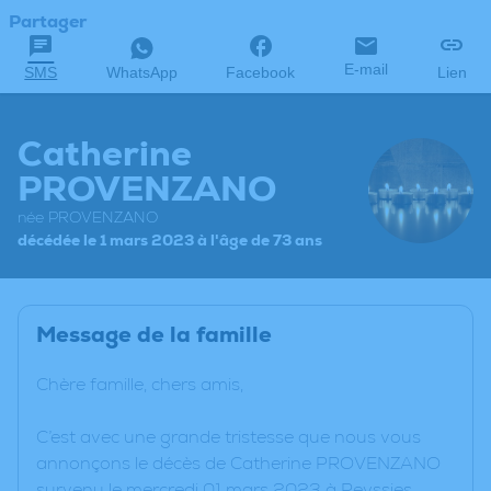
Partager
E-mail
SMS
WhatsApp
Facebook
Lien
Catherine
PROVENZANO
née PROVENZANO
décédée le 1 mars 2023 à l'âge de 73 ans
Message de la famille
Chère famille, chers amis,
C’est avec une grande tristesse que nous vous
annonçons le décès de Catherine PROVENZANO
survenu le mercredi 01 mars 2023 à Peyssies.