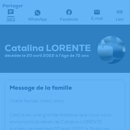
Partager
E-mail
SMS
WhatsApp
Facebook
Lien
Catalina LORENTE
décédée le 20 avril 2022 à l'âge de 72 ans
Message de la famille
Chère famille, chers amis,
C’est avec une grande tristesse que nous vous
annonçons le décès de Catalina LORENTE
survenu le mercredi 20 avril 2022 à Toulouse.