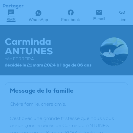
Partager
E-mail
SMS
WhatsApp
Facebook
Lien
Carminda
ANTUNES
née FERREIRA
décédée le 21 mars 2024 à l'âge de 86 ans
Message de la famille
Chère famille, chers amis,
C’est avec une grande tristesse que nous vous
annonçons le décès de Carminda ANTUNES
survenu le jeudi 21 mars 2024 à Toulouse.