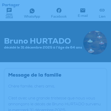
Partager
E-mail
SMS
WhatsApp
Facebook
Lien
Bruno HURTADO
décédé le 31 décembre 2025 à l'âge de 64 ans
Message de la famille
Chère famille, chers amis,
C’est avec une grande tristesse que nous vous
annonçons le décès de Bruno HURTADO survenu
le mercredi 31 décembre 2025.