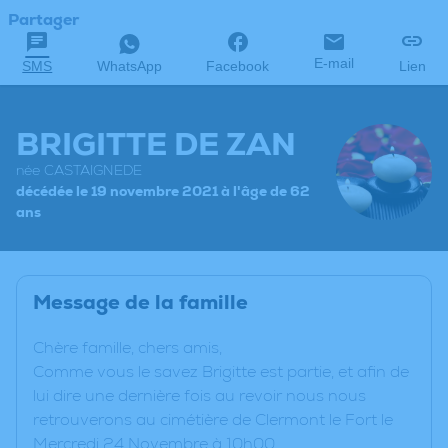
Partager
E-mail
SMS
WhatsApp
Facebook
Lien
BRIGITTE DE ZAN
née CASTAIGNEDE
décédée le 19 novembre 2021 à l'âge de 62
ans
Message de la famille
C
hère famille, chers amis,
Comme vous le savez Brigitte est partie, et afin de
lui dire une dernière fois au revoir nous nous
retrouverons au cimétière de Clermont le Fort le
Mercredi 24 Novembre à 10h00.