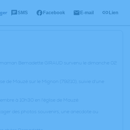
ger
SMS
Facebook
E-mail
Lien
ère maman Bernadette GIRAUD survenu le dimanche 02
lise de Mauzé sur le Mignon (79210), suivie d'une
embre à 10h30 en l'église de Mauzé.
artager des photos souvenirs, une anecdote ou