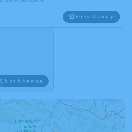
ès chère Bernadette.
Je rends hommage
Je rends hommage