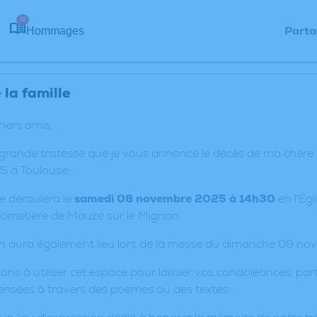
22
Parta
Hommages
la famille
chers amis,
 grande tristesse que je vous annonce le décès de ma ch
 à Toulouse.
e déroulera le
samedi 08 novembre 2025 à 14h30
en l'Ég
cimetière de Mauzé sur le Mignon.
n aura également lieu lors de la messe du dimanche 09 nov
ons à utiliser cet espace pour laisser vos condoléances, p
ensées à travers des poèmes ou des textes.