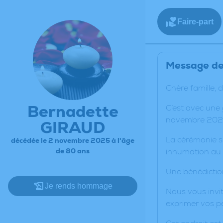
Faire-part
Message de 
Chère famille, 
Bernadette
C’est avec une
novembre 2025
GIRAUD
La cérémonie s
décédée le 2 novembre 2025 à l'âge
de 80 ans
inhumation au 
Une bénédictio
Je rends hommage
Nous vous invit
exprimer vos p