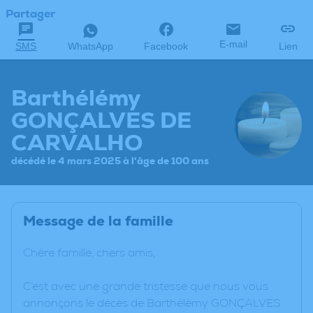
Partager
E-mail
SMS
WhatsApp
Facebook
Lien
Barthélémy
GONÇALVES DE
CARVALHO
décédé le 4 mars 2025 à l'âge de 100 ans
Message de la famille
Chère famille, chers amis,
C’est avec une grande tristesse que nous vous
annonçons le décès de Barthélémy GONÇALVES