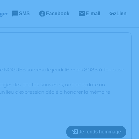
ger
SMS
Facebook
E-mail
Lien
tte NOGUES survenu le jeudi 16 mars 2023 à Toulouse.
artager des photos souvenirs, une anecdote ou
un lieu d'expression dédié à honorer la mémoire
Je rends hommage