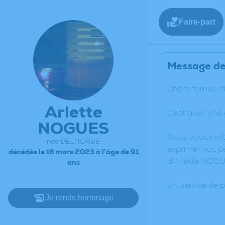
Faire-part
Message de 
Chère famille, 
Arlette
C’est avec une
NOGUES
Nous vous invit
née DELHORBE
exprimer vos pe
décédée le 16 mars 2023 à l'âge de 91
d’Arlette NOGU
ans
Un service de 
Je rends hommage