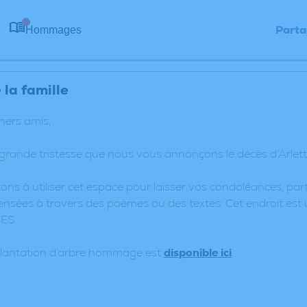
Parta
Hommages
0
la famille
chers amis,
 grande tristesse que nous vous annonçons le décès d’Arle
ons à utiliser cet espace pour laisser vos condoléances, p
nsées à travers des poèmes ou des textes. Cet endroit est 
ES.
plantation d’arbre hommage est
disponible ici
.